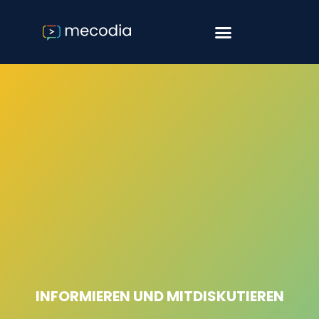
Software & Consulting
Agile Softwareentwicklung
INFORMIEREN UND MITDISKUTIEREN