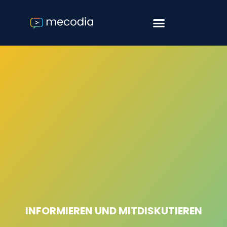
Software & Consulting
Agile Softwareentwicklung
INFORMIEREN UND MITDISKUTIEREN