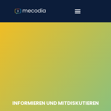
Software & Consulting
Agile Softwareentwicklung
INFORMIEREN UND MITDISKUTIEREN