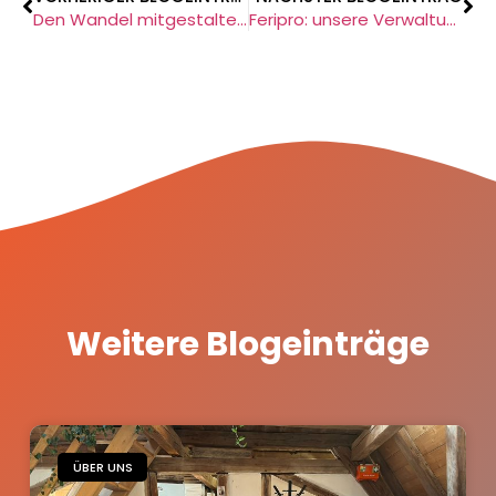
Den Wandel mitgestalten: Warum Gremienarbeit wichtig ist
Feripro: unsere Verwaltungssoftware für Ferienprogramme
Weitere Blogeinträge
ÜBER UNS